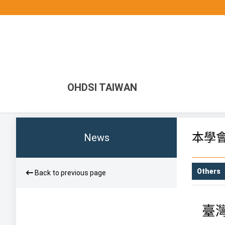
OHDSI TAIWAN
本學
News
Others
Back to previous page
臺