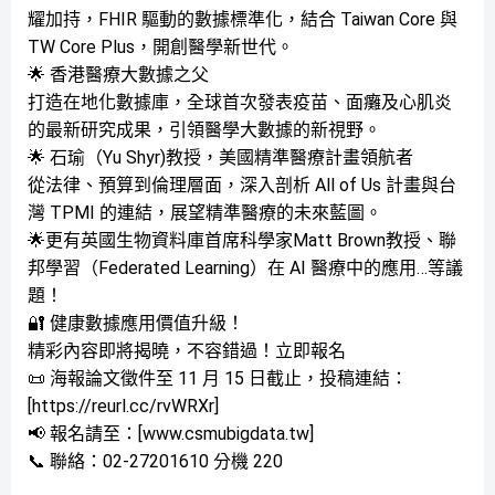
耀加持，FHIR 驅動的數據標準化，結合 Taiwan Core 與
TW Core Plus，開創醫學新世代。
🌟 香港醫療大數據之父
打造在地化數據庫，全球首次發表疫苗、面癱及心肌炎
的最新研究成果，引領醫學大數據的新視野。
🌟 石瑜（Yu Shyr)教授，美國精準醫療計畫領航者
從法律、預算到倫理層面，深入剖析 All of Us 計畫與台
灣 TPMI 的連結，展望精準醫療的未來藍圖。
🌟更有英國生物資料庫首席科學家Matt Brown教授、聯
邦學習（Federated Learning）在 AI 醫療中的應用…等議
題！
🔐 健康數據應用價值升級！
精彩內容即將揭曉，不容錯過！立即報名
📜 海報論文徵件至 11 月 15 日截止，投稿連結：
[https://reurl.cc/rvWRXr]
📢 報名請至：[www.csmubigdata.tw]
📞 聯絡：02-27201610 分機 220