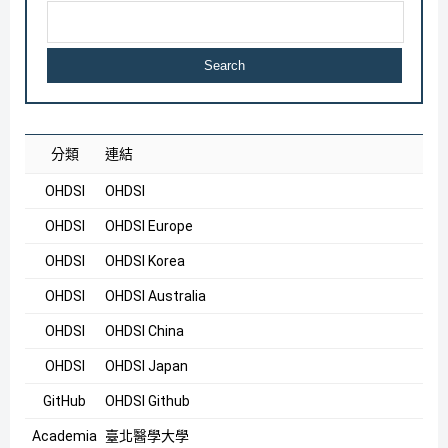
Search
分類
連結
OHDSI
OHDSI
OHDSI
OHDSI Europe
OHDSI
OHDSI Korea
OHDSI
OHDSI Australia
OHDSI
OHDSI China
OHDSI
OHDSI Japan
GitHub
OHDSI Github
Academia
臺北醫學大學