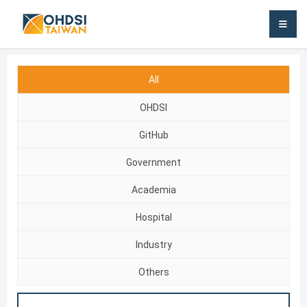
OHDSI TAIWAN
All
OHDSI
GitHub
Government
Academia
Hospital
Industry
Others