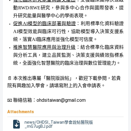
動
RWD/RWE
研究，參與多中心合作與國際發表，提
升研究能量與醫學中心的學術表現。
促進
AI
模型的臨床部署與驗證
：利用標準化資料驗證
AI
模型效能與臨床可行性，協助模型導入決策支援系
統，落實
AI
臨床應用並強化模型可信度。
推進智慧醫院應用與治理升級
：結合標準化臨床資料
與分析工具，建立品質監測、決策支援與績效指標系
統，全面強化智慧醫院的臨床治理與數位管理能力。
📄 本次推出專屬「醫院版說帖」，歡迎下載參閱，若貴
院有興趣加入學會，請填寫附上的
入會申請表
。
📧 聯絡信箱：
ohdsitaiwan@gmail.com
Attachments
news/OHDSI_Taiwan學會說帖醫院版
_mG7ugBJ.pdf